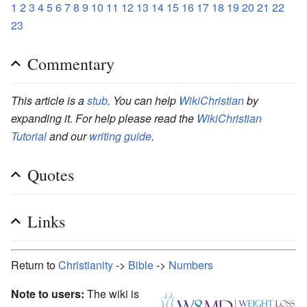
1
2
3
4
5
6
7
8
9
10
11
12
13
14
15
16
17
18
19
20
21
22
23
Commentary
This article is a
stub
. You can help
WikiChristian
by
expanding it. For help please read the
WikiChristian
Tutorial
and our
writing guide
.
Quotes
Links
Return to
Christianity
->
Bible
->
Numbers
Note to users:
The wiki is