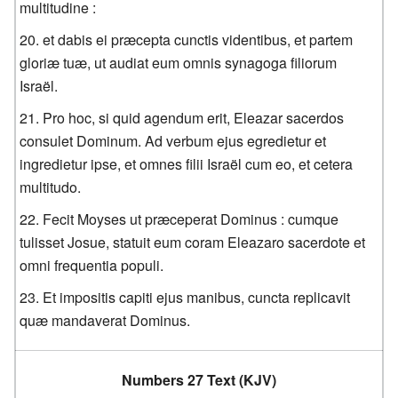
multitudine :
et dabis ei præcepta cunctis videntibus, et partem
gloriæ tuæ, ut audiat eum omnis synagoga filiorum
Israël.
Pro hoc, si quid agendum erit, Eleazar sacerdos
consulet Dominum. Ad verbum ejus egredietur et
ingredietur ipse, et omnes filii Israël cum eo, et cetera
multitudo.
Fecit Moyses ut præceperat Dominus : cumque
tulisset Josue, statuit eum coram Eleazaro sacerdote et
omni frequentia populi.
Et impositis capiti ejus manibus, cuncta replicavit
quæ mandaverat Dominus.
Numbers 27 Text (KJV)