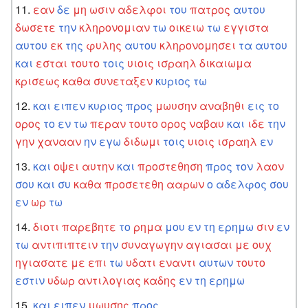
εαν
δε
μη
ωσιν
αδελφοι
του
πατρος
αυτου
δωσετε
την
κληρονομιαν
τω
οικειω
τω
εγγιστα
αυτου
εκ
της
φυλης
αυτου
κληρονομησει
τα
αυτου
και
εσται
τουτο
τοις
υιοις
ισραηλ
δικαιωμα
κρισεως
καθα
συνεταξεν
κυριος
τω
και
ειπεν
κυριος
προς
μωυσην
αναβηθι
εις
το
ορος
το
εν
τω
περαν
τουτο
ορος
ναβαυ
και
ιδε
την
γην
χανααν
ην
εγω
διδωμι
τοις
υιοις
ισραηλ
εν
και
οψει
αυτην
και
προστεθηση
προς
τον
λαον
σου
και
συ
καθα
προσετεθη
ααρων
ο
αδελφος
σου
εν
ωρ
τω
διοτι
παρεβητε
το
ρημα
μου
εν
τη
ερημω
σιν
εν
τω
αντιπιπτειν
την
συναγωγην
αγιασαι
με
ουχ
ηγιασατε
με
επι
τω
υδατι
εναντι
αυτων
τουτο
εστιν
υδωρ
αντιλογιας
καδης
εν
τη
ερημω
και
ειπεν
μωυσης
προς