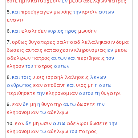
δοτε
ημιν
κατασχεσιν
εν
μεσω
αδελφων
πατρος
και
προσηγαγεν
μωυσης
την
κρισιν
αυτων
εναντι
και
ελαλησεν
κυριος
προς
μωυσην
ορθως
θυγατερες
σαλπααδ
λελαληκασιν
δομα
δωσεις
αυταις
κατασχεσιν
κληρονομιας
εν
μεσω
αδελφων
πατρος
αυτων
και
περιθησεις
τον
κληρον
του
πατρος
αυτων
και
τοις
υιοις
ισραηλ
λαλησεις
λεγων
ανθρωπος
εαν
αποθανη
και
υιος
μη
η
αυτω
περιθησετε
την
κληρονομιαν
αυτου
τη
θυγατρι
εαν
δε
μη
η
θυγατηρ
αυτω
δωσετε
την
κληρονομιαν
τω
αδελφω
εαν
δε
μη
ωσιν
αυτω
αδελφοι
δωσετε
την
κληρονομιαν
τω
αδελφω
του
πατρος