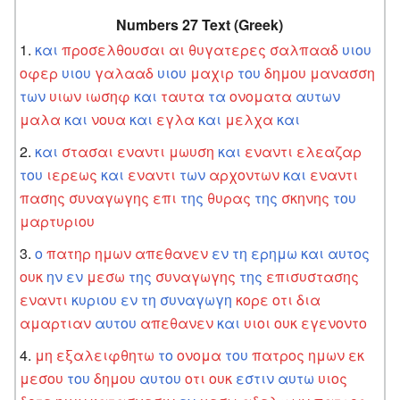
Numbers 27 Text (Greek)
και
προσελθουσαι
αι
θυγατερες
σαλπααδ
υιου
οφερ
υιου
γαλααδ
υιου
μαχιρ
του
δημου
μανασση
των
υιων
ιωσηφ
και
ταυτα
τα
ονοματα
αυτων
μαλα
και
νουα
και
εγλα
και
μελχα
και
και
στασαι
εναντι
μωυση
και
εναντι
ελεαζαρ
του
ιερεως
και
εναντι
των
αρχοντων
και
εναντι
πασης
συναγωγης
επι
της
θυρας
της
σκηνης
του
μαρτυριου
ο
πατηρ
ημων
απεθανεν
εν
τη
ερημω
και
αυτος
ουκ
ην
εν
μεσω
της
συναγωγης
της
επισυστασης
εναντι
κυριου
εν
τη
συναγωγη
κορε
οτι
δια
αμαρτιαν
αυτου
απεθανεν
και
υιοι
ουκ
εγενοντο
μη
εξαλειφθητω
το
ονομα
του
πατρος
ημων
εκ
μεσου
του
δημου
αυτου
οτι
ουκ
εστιν
αυτω
υιος