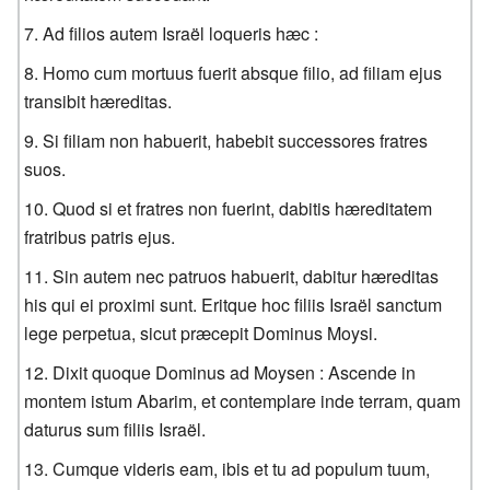
Ad filios autem Israël loqueris hæc :
Homo cum mortuus fuerit absque filio, ad filiam ejus
transibit hæreditas.
Si filiam non habuerit, habebit successores fratres
suos.
Quod si et fratres non fuerint, dabitis hæreditatem
fratribus patris ejus.
Sin autem nec patruos habuerit, dabitur hæreditas
his qui ei proximi sunt. Eritque hoc filiis Israël sanctum
lege perpetua, sicut præcepit Dominus Moysi.
Dixit quoque Dominus ad Moysen : Ascende in
montem istum Abarim, et contemplare inde terram, quam
daturus sum filiis Israël.
Cumque videris eam, ibis et tu ad populum tuum,