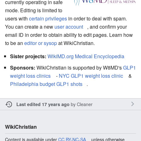
currently operating in safe
mode. Editing is limited to
users with
certain privileges
in order to deal with spam.
You can create a new
user account
, and confirm your
email ID in order to obtain ability to edit pages. Learn how
to be an
editor or sysop
at WikiChristian.
Sister projects:
WikiMD.org Medical Encyclopedia
Sponsors:
WikiChristian is supported by W8MD's
GLP1
weight loss clinics
-
NYC GLP1 weight loss clinic
&
Philadelphia budget GLP1 shots
.
by
Cleaner
Last edited 17 years ago
WikiChristian
Content is available under
CC BY-NC-SA
unless otherwise