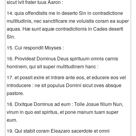
sicut ivit frater tuus Aaron :
quia offendistis me in deserto Sin in contradictione
multitudinis, nec sanctificare me voluistis coram ea super
aquas. Hæ sunt aquæ contradictionis in Cades deserti
Sin.
Cui respondit Moyses :
Provideat Dominus Deus spirituum omnis carnis
hominem, qui sit super multitudinem hanc :
et possit exire et intrare ante eos, et educere eos vel
introducere : ne sit populus Domini sicut oves absque
pastore.
Dixitque Dominus ad eum : Tolle Josue filium Nun,
virum in quo est spiritus, et pone manum tuam super
eum.
Qui stabit coram Eleazaro sacerdote et omni