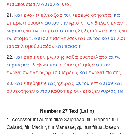
εισακουσωσιν
αυτου
οι
υιοι
και
εναντι
ελεαζαρ
του
ιερεως
στησεται
και
επερωτησουσιν
αυτον
την
κρισιν
των
δηλων
εναντι
κυριου
επι
τω
στοματι
αυτου
εξελευσονται
και
επι
τω
στοματι
αυτου
εισελευσονται
αυτος
και
οι
υιοι
ισραηλ
ομοθυμαδον
και
πασα
η
και
εποιησεν
μωυσης
καθα
ενετειλατο
αυτω
κυριος
και
λαβων
τον
ιησουν
εστησεν
αυτον
εναντιον
ελεαζαρ
του
ιερεως
και
εναντι
πασης
και
επεθηκεν
τας
χειρας
αυτου
επ'
αυτον
και
συνεστησεν
αυτον
καθαπερ
συνεταξεν
κυριος
τω
Numbers 27 Text (Latin)
Accesserunt autem filiæ Salphaad, filii Hepher, filii
Galaad, filii Machir, filii Manasse, qui fuit filius Joseph :