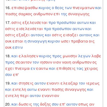
επισκεψασθω
κυριος
ο
θεος
των
πνευματων
και
πασης
σαρκος
ανθρωπον
επι
της
συναγωγης
οστις
εξελευσεται
προ
προσωπου
αυτων
και
οστις
εισελευσεται
προ
προσωπου
αυτων
και
οστις
εξαξει
αυτους
και
οστις
εισαξει
αυτους
και
ουκ
εσται
η
συναγωγη
κυριου
ωσει
προβατα
οις
ουκ
εστιν
και
ελαλησεν
κυριος
προς
μωυσην
λεγων
λαβε
προς
σεαυτον
τον
ιησουν
υιον
ναυη
ανθρωπον
ος
εχει
πνευμα
εν
εαυτω
και
επιθησεις
τας
χειρας
σου
επ'
και
στησεις
αυτον
εναντι
ελεαζαρ
του
ιερεως
και
εντελη
αυτω
εναντι
πασης
συναγωγης
και
εντελη
περι
αυτου
εναντιον
και
δωσεις
της
δοξης
σου
επ'
αυτον
οπως
αν