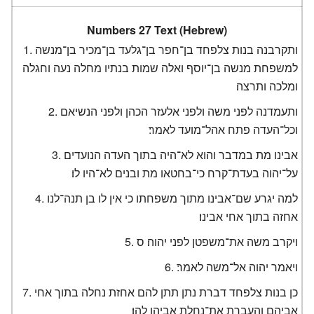
Numbers 27 Text (Hebrew)
ותקרבנה בנות צלפחד בן־חפר בן־גלעד בן־מכיר בן־מנשה
למשפחת מנשה בן־יוסף ואלה שמות בנתיו מחלה נעה וחגלה
ומלכה ותרצה׃
ותעמדנה לפני משה ולפני אלעזר הכהן ולפני הנשיאם
וכל־העדה פתח אהל־מועד לאמר׃
אבינו מת במדבר והוא לא־היה בתוך העדה הנועדים
על־יהוה בעדת־קרח כי־בחטאו מת ובנים לא־היו לו׃
למה יגרע שם־אבינו מתוך משפחתו כי אין לו בן תנה־לנו
אחזה בתוך אחי אבינו׃
ויקרב משה את־משפטן לפני יהוה׃ ס
ויאמר יהוה אל־משה לאמר׃
כן בנות צלפחד דברת נתן תתן להם אחזת נחלה בתוך אחי
אביהם והעברת את־נחלת אביהן להן׃