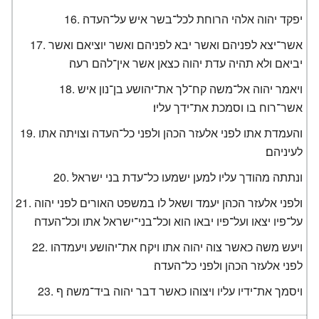
יפקד יהוה אלהי הרוחת לכל־בשר איש על־העדה׃
אשר־יצא לפניהם ואשר יבא לפניהם ואשר יוציאם ואשר
יביאם ולא תהיה עדת יהוה כצאן אשר אין־להם רעה׃
ויאמר יהוה אל־משה קח־לך את־יהושע בן־נון איש
אשר־רוח בו וסמכת את־ידך עליו׃
והעמדת אתו לפני אלעזר הכהן ולפני כל־העדה וצויתה אתו
לעיניהם׃
ונתתה מהודך עליו למען ישמעו כל־עדת בני ישראל׃
ולפני אלעזר הכהן יעמד ושאל לו במשפט האורים לפני יהוה
על־פיו יצאו ועל־פיו יבאו הוא וכל־בני־ישראל אתו וכל־העדה׃
ויעש משה כאשר צוה יהוה אתו ויקח את־יהושע ויעמדהו
לפני אלעזר הכהן ולפני כל־העדה׃
ויסמך את־ידיו עליו ויצוהו כאשר דבר יהוה ביד־משה׃ ף