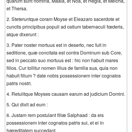
quarum sunt nomina, Maala, et Noa, et Hegla, et Melcha,
et Thersa.
Steteruntque coram Moyse et Eleazaro sacerdote et
cunctis principibus populi ad ostium tabernaculi fœderis,
atque dixerunt :
Pater noster mortuus est in deserto, nec fuit in
seditione, quæ concitata est contra Dominum sub Core,
sed in peccato suo mortuus est : hic non habuit mares
filios. Cur tollitur nomen illius de familia sua, quia non
habuit filium ? date nobis possessionem inter cognatos
patris nostri.
Retulitque Moyses causam earum ad judicium Domini.
Qui dixit ad eum :
Justam rem postulant filiæ Salphaad : da eis
possessionem inter cognatos patris sui, et ei in
hæreditatem succedant.