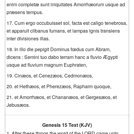
enim completæ sunt iniquitates Amorrhæorum usque ad
præsens tempus.
Cum ergo occubuisset sol, facta est caligo tenebrosa,
et apparuit clibanus fumans, et lampas ignis transiens
inter divisiones illas.
In illo die pepigit Dominus fœdus cum Abram,
dicens : Semini tuo dabo terram hanc a fluvio Ægypti
usque ad fluvium magnum Euphraten,
Cinæos, et Cenezæos, Cedmonæos,
et Hethæos, et Pherezæos, Raphaim quoque,
et Amorrhæos, et Chananæos, et Gergesæos, et
Jebusæos.
Genesis 15 Text (KJV)
After these things the word of the LORD came unto