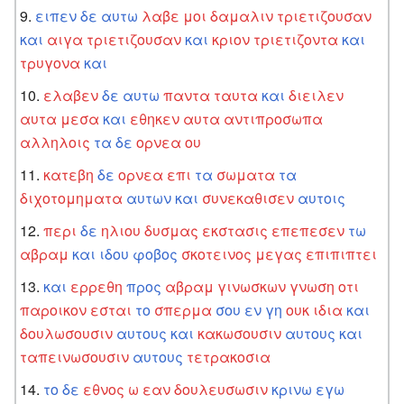
ειπεν
δε
αυτω
λαβε
μοι
δαμαλιν
τριετιζουσαν
και
αιγα
τριετιζουσαν
και
κριον
τριετιζοντα
και
τρυγονα
και
ελαβεν
δε
αυτω
παντα
ταυτα
και
διειλεν
αυτα
μεσα
και
εθηκεν
αυτα
αντιπροσωπα
αλληλοις
τα
δε
ορνεα
ου
κατεβη
δε
ορνεα
επι
τα
σωματα
τα
διχοτομηματα
αυτων
και
συνεκαθισεν
αυτοις
περι
δε
ηλιου
δυσμας
εκστασις
επεπεσεν
τω
αβραμ
και
ιδου
φοβος
σκοτεινος
μεγας
επιπιπτει
και
ερρεθη
προς
αβραμ
γινωσκων
γνωση
οτι
παροικον
εσται
το
σπερμα
σου
εν
γη
ουκ
ιδια
και
δουλωσουσιν
αυτους
και
κακωσουσιν
αυτους
και
ταπεινωσουσιν
αυτους
τετρακοσια
το
δε
εθνος
ω
εαν
δουλευσωσιν
κρινω
εγω