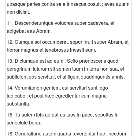
utrasque partes contra se altrinsecus posuit ; aves autem
non divisit.
Descenderuntque volucres super cadavera, et
abigebat eas Abram.
Cumque sol occumberet, sopor irruit super Abram, et
horror magnus et tenebrosus invasit eum.
Dictumque est ad eum : Scito prænoscens quod
peregrinum futurum sit semen tuum in terra non sua, et
subjicient eos servituti, et affligent quadringentis annis.
Verumtamen gentem, cui servituri sunt, ego
judicabo : et post hæc egredientur cum magna
substantia.
Tu autem ibis ad patres tuos in pace, sepultus in
senectute bona.
Generatione autem quarta revertentur huc : necdum