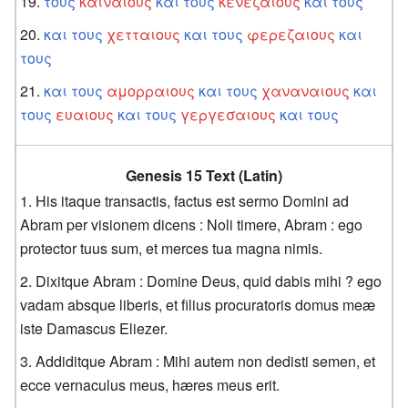
τους
καιναιους
και
τους
κενεζαιους
και
τους
και
τους
χετταιους
και
τους
φερεζαιους
και
τους
και
τους
αμορραιους
και
τους
χαναναιους
και
τους
ευαιους
και
τους
γεργεσαιους
και
τους
Genesis 15 Text (Latin)
His itaque transactis, factus est sermo Domini ad
Abram per visionem dicens : Noli timere, Abram : ego
protector tuus sum, et merces tua magna nimis.
Dixitque Abram : Domine Deus, quid dabis mihi ? ego
vadam absque liberis, et filius procuratoris domus meæ
iste Damascus Eliezer.
Addiditque Abram : Mihi autem non dedisti semen, et
ecce vernaculus meus, hæres meus erit.