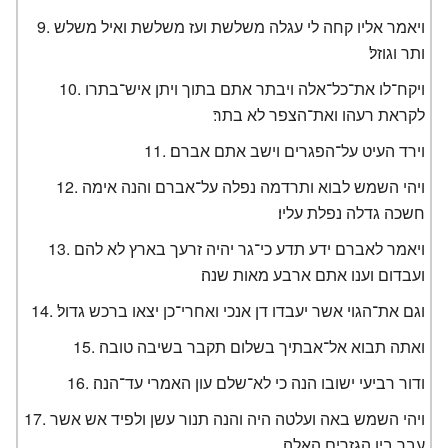
ויאמר אליו קחה לי עגלה משלשת ועז משלשת ואיל משלש
ותר וגוזל׃
ויקח־לו את־כל־אלה ויבתר אתם בתוך ויתן איש־בתרו
לקראת רעהו ואת־הצפר לא בתר׃
וירד העיט על־הפגרים וישב אתם אברם׃
ויהי השמש לבוא ותרדמה נפלה על־אברם והנה אימה
חשכה גדלה נפלת עליו׃
ויאמר לאברם ידע תדע כי־גר יהיה זרעך בארץ לא להם
ועבדום וענו אתם ארבע מאות שנה׃
וגם את־הגוי אשר יעבדו דן אנכי ואחרי־כן יצאו ברכש גדול׃
ואתה תבוא אל־אבתיך בשלום תקבר בשיבה טובה׃
ודור רביעי ישובו הנה כי לא־שלם עון האמרי עד־הנה׃
ויהי השמש באה ועלטה היה והנה תנור עשן ולפיד אש אשר
עבר בין הגזרים האלה׃