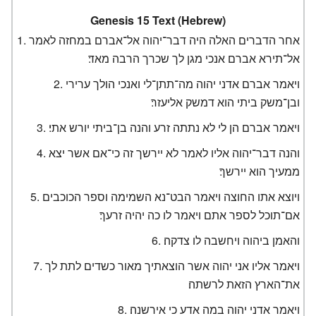
Genesis 15 Text (Hebrew)
אחר הדברים האלה היה דבר־יהוה אל־אברם במחזה לאמר
אל־תירא אברם אנכי מגן לך שכרך הרבה מאד׃
ויאמר אברם אדני יהוה מה־תתן־לי ואנכי הולך ערירי
ובן־משק ביתי הוא דמשק אליעזר׃
ויאמר אברם הן לי לא נתתה זרע והנה בן־ביתי יורש אתי׃
והנה דבר־יהוה אליו לאמר לא יירשך זה כי־אם אשר יצא
ממעיך הוא יירשך׃
ויוצא אתו החוצה ויאמר הבט־נא השמימה וספר הכוכבים
אם־תוכל לספר אתם ויאמר לו כה יהיה זרעך׃
והאמן ביהוה ויחשבה לו צדקה׃
ויאמר אליו אני יהוה אשר הוצאתיך מאור כשדים לתת לך
את־הארץ הזאת לרשתה׃
ויאמר אדני יהוה במה אדע כי אירשנה׃