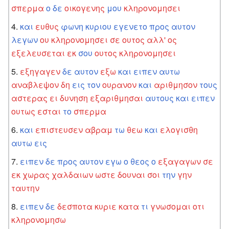
σπερμα
ο
δε
οικογενης
μου
κληρονομησει
και
ευθυς
φωνη
κυριου
εγενετο
προς
αυτον
λεγων
ου
κληρονομησει
σε
ουτος
αλλ'
ος
εξελευσεται
εκ
σου
ουτος
κληρονομησει
εξηγαγεν
δε
αυτον
εξω
και
ειπεν
αυτω
αναβλεψον
δη
εις
τον
ουρανον
και
αριθμησον
τους
αστερας
ει
δυνηση
εξαριθμησαι
αυτους
και
ειπεν
ουτως
εσται
το
σπερμα
και
επιστευσεν
αβραμ
τω
θεω
και
ελογισθη
αυτω
εις
ειπεν
δε
προς
αυτον
εγω
ο
θεος
ο
εξαγαγων
σε
εκ
χωρας
χαλδαιων
ωστε
δουναι
σοι
την
γην
ταυτην
ειπεν
δε
δεσποτα
κυριε
κατα
τι
γνωσομαι
οτι
κληρονομησω