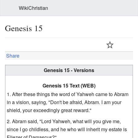
WikiChristian
Genesis 15
Share
Genesis 15 - Versions
Genesis 15 Text (WEB)
After these things the word of Yahweh came to Abram
in a vision, saying, "Don't be afraid, Abram. I am your
shield, your exceedingly great reward."
Abram said, "Lord Yahweh, what will you give me,
since I go childless, and he who will inherit my estate is
Eliezer of Damascus?"