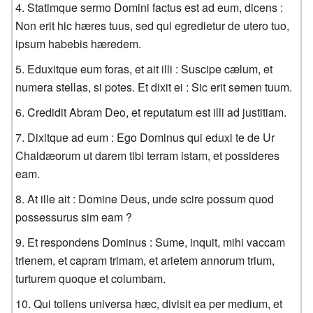
Statimque sermo Domini factus est ad eum, dicens :
Non erit hic hæres tuus, sed qui egredietur de utero tuo,
ipsum habebis hæredem.
Eduxitque eum foras, et ait illi : Suscipe cælum, et
numera stellas, si potes. Et dixit ei : Sic erit semen tuum.
Credidit Abram Deo, et reputatum est illi ad justitiam.
Dixitque ad eum : Ego Dominus qui eduxi te de Ur
Chaldæorum ut darem tibi terram istam, et possideres
eam.
At ille ait : Domine Deus, unde scire possum quod
possessurus sim eam ?
Et respondens Dominus : Sume, inquit, mihi vaccam
trienem, et capram trimam, et arietem annorum trium,
turturem quoque et columbam.
Qui tollens universa hæc, divisit ea per medium, et