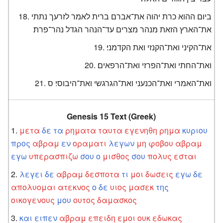
ביום ההוא כרת יהוה את־אברם ברית לאמר לזרעך נתתי
את־הארץ הזאת מנהר מצרים עד־הנהר הגדל נהר־פרת׃
את־הקיני ואת־הקנזי ואת הקדמני׃
ואת־החתי ואת־הפרזי ואת־הרפאים׃
ואת־האמרי ואת־הכנעני ואת־הגרגשי ואת־היבוסי׃ ס
Genesis 15 Text (Greek)
μετα
δε
τα
ρηματα
ταυτα
εγενηθη
ρημα
κυριου
προς
αβραμ
εν
οραματι
λεγων
μη
φοβου
αβραμ
εγω
υπερασπιζω
σου
ο
μισθος
σου
πολυς
εσται
λεγει
δε
αβραμ
δεσποτα
τι
μοι
δωσεις
εγω
δε
απολυομαι
ατεκνος
ο
δε
υιος
μασεκ
της
οικογενους
μου
ουτος
δαμασκος
και
ειπεν
αβραμ
επειδη
εμοι
ουκ
εδωκας