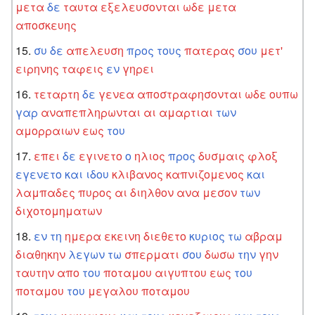
μετα
δε
ταυτα
εξελευσονται
ωδε
μετα
αποσκευης
συ
δε
απελευση
προς
τους
πατερας
σου
μετ'
ειρηνης
ταφεις
εν
γηρει
τεταρτη
δε
γενεα
αποστραφησονται
ωδε
ουπω
γαρ
αναπεπληρωνται
αι
αμαρτιαι
των
αμορραιων
εως
του
επει
δε
εγινετο
ο
ηλιος
προς
δυσμαις
φλοξ
εγενετο
και
ιδου
κλιβανος
καπνιζομενος
και
λαμπαδες
πυρος
αι
διηλθον
ανα
μεσον
των
διχοτομηματων
εν
τη
ημερα
εκεινη
διεθετο
κυριος
τω
αβραμ
διαθηκην
λεγων
τω
σπερματι
σου
δωσω
την
γην
ταυτην
απο
του
ποταμου
αιγυπτου
εως
του
ποταμου
του
μεγαλου
ποταμου