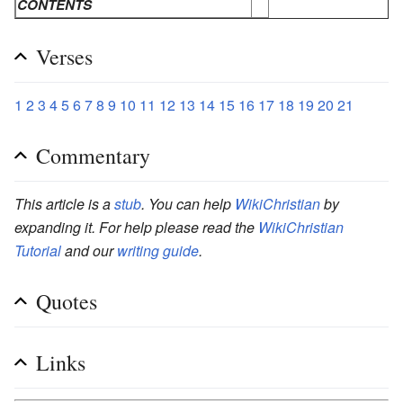
CONTENTS
Verses
1
2
3
4
5
6
7
8
9
10
11
12
13
14
15
16
17
18
19
20
21
Commentary
This article is a
stub
. You can help
WikiChristian
by
expanding it. For help please read the
WikiChristian
Tutorial
and our
writing guide
.
Quotes
Links