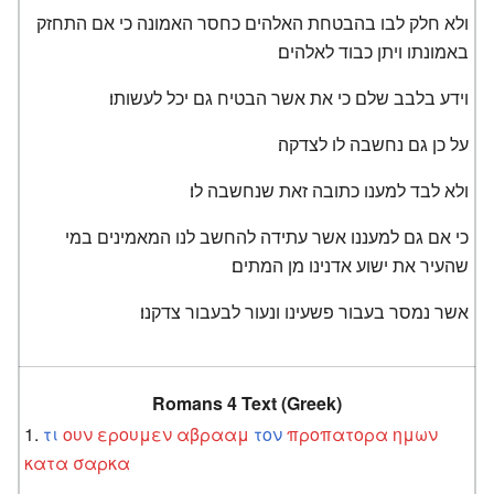
ולא חלק לבו בהבטחת האלהים כחסר האמונה כי אם התחזק
באמונתו ויתן כבוד לאלהים׃
וידע בלבב שלם כי את אשר הבטיח גם יכל לעשותו׃
על כן גם נחשבה לו לצדקה׃
ולא לבד למענו כתובה זאת שנחשבה לו׃
כי אם גם למעננו אשר עתידה להחשב לנו המאמינים במי
שהעיר את ישוע אדנינו מן המתים׃
אשר נמסר בעבור פשעינו ונעור לבעבור צדקנו׃
Romans 4 Text (Greek)
τι
ουν
ερουμεν
αβρααμ
τον
προπατορα
ημων
κατα
σαρκα