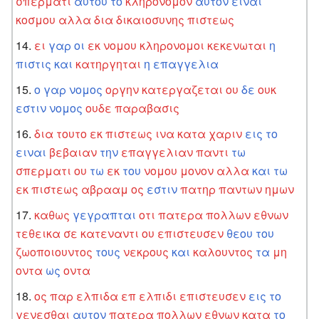
σπερματι
αυτου
το
κληρονομον
αυτον
ειναι
κοσμου
αλλα
δια
δικαιοσυνης
πιστεως
ει
γαρ
οι
εκ
νομου
κληρονομοι
κεκενωται
η
πιστις
και
κατηργηται
η
επαγγελια
ο
γαρ
νομος
οργην
κατεργαζεται
ου
δε
ουκ
εστιν
νομος
ουδε
παραβασις
δια
τουτο
εκ
πιστεως
ινα
κατα
χαριν
εις
το
ειναι
βεβαιαν
την
επαγγελιαν
παντι
τω
σπερματι
ου
τω
εκ
του
νομου
μονον
αλλα
και
τω
εκ
πιστεως
αβρααμ
ος
εστιν
πατηρ
παντων
ημων
καθως
γεγραπται
οτι
πατερα
πολλων
εθνων
τεθεικα
σε
κατεναντι
ου
επιστευσεν
θεου
του
ζωοποιουντος
τους
νεκρους
και
καλουντος
τα
μη
οντα
ως
οντα
ος
παρ
ελπιδα
επ
ελπιδι
επιστευσεν
εις
το
γενεσθαι
αυτον
πατερα
πολλων
εθνων
κατα
το