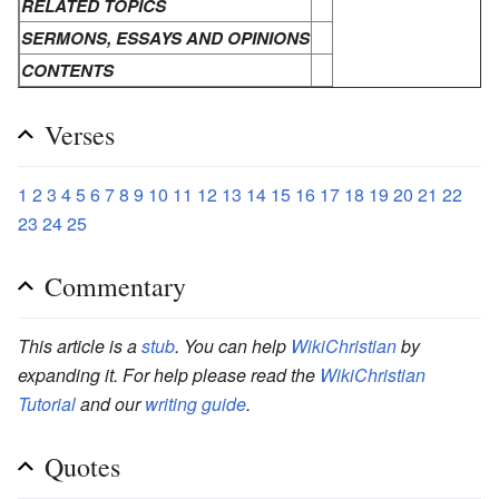
RELATED TOPICS
SERMONS, ESSAYS AND OPINIONS
CONTENTS
Verses
1
2
3
4
5
6
7
8
9
10
11
12
13
14
15
16
17
18
19
20
21
22
23
24
25
Commentary
This article is a
stub
. You can help
WikiChristian
by
expanding it. For help please read the
WikiChristian
Tutorial
and our
writing guide
.
Quotes