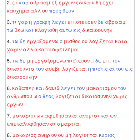
ει
γαρ
αβρααμ
εξ
εργων
εδικαιωθη
εχει
καυχημα
αλλ
ου
προς
θεον
τι
γαρ
η
γραφη
λεγει
επιστευσεν
δε
αβρααμ
τω
θεω
και
ελογισθη
αυτω
εις
δικαιοσυνην
τω
δε
εργαζομενω
ο
μισθος
ου
λογιζεται
κατα
χαριν
αλλα
κατα
οφειλημα
τω
δε
μη
εργαζομενω
πιστευοντι
δε
επι
τον
δικαιουντα
τον
ασεβη
λογιζεται
η
πιστις
αυτου
εις
δικαιοσυνην
καθαπερ
και
δαυιδ
λεγει
τον
μακαρισμον
του
ανθρωπου
ω
ο
θεος
λογιζεται
δικαιοσυνην
χωρις
εργων
μακαριοι
ων
αφεθησαν
αι
ανομιαι
και
ων
επεκαλυφθησαν
αι
αμαρτιαι
μακαριος
ανηρ
ου
ου
μη
λογισηται
κυριος