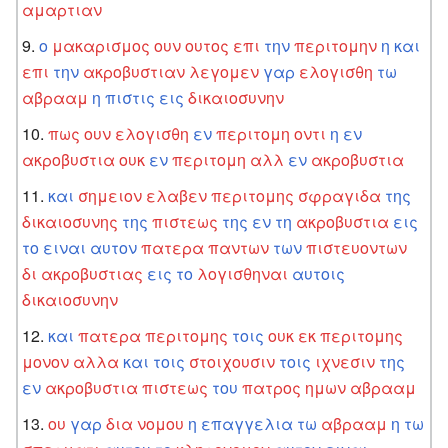
αμαρτιαν
ο
μακαρισμος
ουν
ουτος
επι
την
περιτομην
η
και
επι
την
ακροβυστιαν
λεγομεν
γαρ
ελογισθη
τω
αβρααμ
η
πιστις
εις
δικαιοσυνην
πως
ουν
ελογισθη
εν
περιτομη
οντι
η
εν
ακροβυστια
ουκ
εν
περιτομη
αλλ
εν
ακροβυστια
και
σημειον
ελαβεν
περιτομης
σφραγιδα
της
δικαιοσυνης
της
πιστεως
της
εν
τη
ακροβυστια
εις
το
ειναι
αυτον
πατερα
παντων
των
πιστευοντων
δι
ακροβυστιας
εις
το
λογισθηναι
αυτοις
δικαιοσυνην
και
πατερα
περιτομης
τοις
ουκ
εκ
περιτομης
μονον
αλλα
και
τοις
στοιχουσιν
τοις
ιχνεσιν
της
εν
ακροβυστια
πιστεως
του
πατρος
ημων
αβρααμ
ου
γαρ
δια
νομου
η
επαγγελια
τω
αβρααμ
η
τω