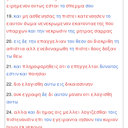
ειρημενον
ουτως
εσται
το
σπερμα
σου
και
μη
ασθενησας
τη
πιστει
κατενοησεν
το
εαυτου
σωμα
νενεκρωμενον
εκατονταετης
που
υπαρχων
και
την
νεκρωσιν
της
μητρας
σαρρας
εις
δε
την
επαγγελιαν
του
θεου
ου
διεκριθη
τη
απιστια
αλλ
ενεδυναμωθη
τη
πιστει
δους
δοξαν
τω
θεω
και
πληροφορηθεις
οτι
ο
επηγγελται
δυνατος
εστιν
και
ποιησαι
διο
ελογισθη
αυτω
εις
δικαιοσυνην
ουκ
εγραφη
δε
δι
αυτον
μονον
οτι
ελογισθη
αυτω
αλλα
και
δι
ημας
οις
μελλει
λογιζεσθαι
τοις
πιστευουσιν
επι
τον
εγειραντα
ιησουν
τον
κυριον
ημων
εκ
νεκρων