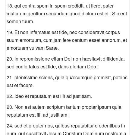
qui contra spem in spem credidit, ut fieret pater
multarum gentium secundum quod dictum est ei : Sic erit
semen tuum.
Et non infirmatus est fide, nec consideravit corpus
suum emortuum, cum jam fere centum esset annorum, et
emortuam vulvam Saræ.
In repromissione etiam Dei non hæsitavit diffidentia,
sed confortatus est fide, dans gloriam Deo :
plenissime sciens, quia quæcumque promisit, potens
est et facere.
Ideo et reputatum est illi ad justitiam.
Non est autem scriptum tantum propter ipsum quia
reputatum est illi ad justitiam :
sed et propter nos, quibus reputabitur credentibus in
eum, qui suscitavit Jesum Christum Dominum nostrum a