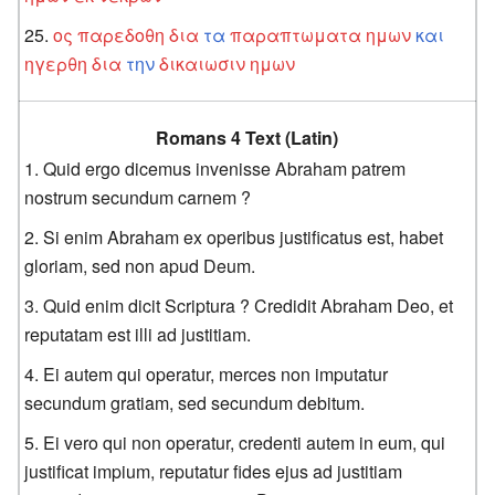
ος
παρεδοθη
δια
τα
παραπτωματα
ημων
και
ηγερθη
δια
την
δικαιωσιν
ημων
Romans 4 Text (Latin)
Quid ergo dicemus invenisse Abraham patrem
nostrum secundum carnem ?
Si enim Abraham ex operibus justificatus est, habet
gloriam, sed non apud Deum.
Quid enim dicit Scriptura ? Credidit Abraham Deo, et
reputatam est illi ad justitiam.
Ei autem qui operatur, merces non imputatur
secundum gratiam, sed secundum debitum.
Ei vero qui non operatur, credenti autem in eum, qui
justificat impium, reputatur fides ejus ad justitiam