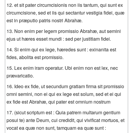
et sit pater circumcisionis non iis tantum, qui sunt ex
circumcisione, sed et iis qui sectantur vestigia fidei, quæ
est in præputio patris nostri Abrahæ.
Non enim per legem promissio Abrahæ, aut semini
ejus ut hæres esset mundi : sed per justitiam fidei.
Si enim qui ex lege, hæredes sunt : exinanita est
fides, abolita est promissio.
Lex enim iram operatur. Ubi enim non est lex, nec
prævaricatio.
Ideo ex fide, ut secundum gratiam firma sit promissio
omni semini, non ei qui ex lege est solum, sed et ei qui
ex fide est Abrahæ, qui pater est omnium nostrum
(sicut scriptum est : Quia patrem multarum gentium
posui te) ante Deum, cui credidit, qui vivificat mortuos, et
vocat ea quæ non sunt, tamquam ea quæ sunt :