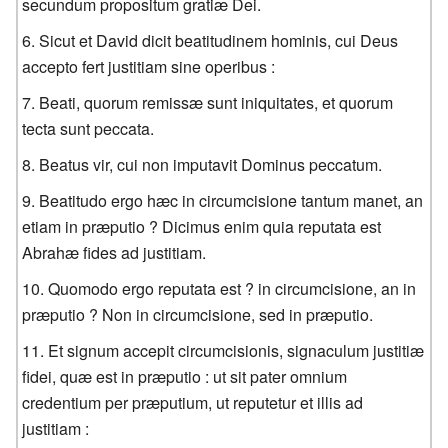
secundum propositum gratiæ Dei.
Sicut et David dicit beatitudinem hominis, cui Deus
accepto fert justitiam sine operibus :
Beati, quorum remissæ sunt iniquitates, et quorum
tecta sunt peccata.
Beatus vir, cui non imputavit Dominus peccatum.
Beatitudo ergo hæc in circumcisione tantum manet, an
etiam in præputio ? Dicimus enim quia reputata est
Abrahæ fides ad justitiam.
Quomodo ergo reputata est ? in circumcisione, an in
præputio ? Non in circumcisione, sed in præputio.
Et signum accepit circumcisionis, signaculum justitiæ
fidei, quæ est in præputio : ut sit pater omnium
credentium per præputium, ut reputetur et illis ad
justitiam :